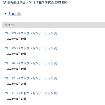
ゲ
情報処理学会 バイオ情報学研究会 (SIG BIO)
ー
ド
Send this
キ
シ
ュ
メ
ニュース
ョ
ン
ト
MPS121 ベストプレゼンテーション賞
ン
ア
2019年01月30日
ク
に
シ
MPS122 ベストプレゼンテーション賞
ョ
2019年01月30日
飛
ン
MPS146 ベストプレゼンテーション賞
ぶ
2019年01月30日
MPS120 ベストプレゼンテーション賞
2018年09月26日
MPS118 ベストプレゼンテーション賞
2018年06月13日