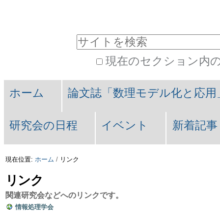
コ
パ
ン
ー
サイトを検索
テ
ソ
現在のセクション内
ン
ナ
詳
Navigation
ツ
ル
細
ホーム
論文誌「数理モデル化と応用
に
ツ
検
索
飛
ー
研究会の日程
イベント
新着記事
ぶ
ル
現在位置:
ホーム
/
リンク
|
リンク
ナ
関連研究会などへのリンクです。
ビ
情報処理学会