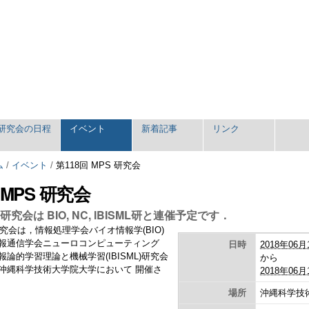
研究会の日程
イベント
新着記事
リンク
ム
/
イベント
/
第118回 MPS 研究会
 MPS 研究会
研究会は BIO, NC, IBISML研と連催予定です．
S研究会は，情報処理学会バイオ情報学(BIO)
報通信学会ニューロコンピューティング
日時
2018年06月
情報論的学習理論と機械学習(IBISML)研究会
から
沖縄科学技術大学院大学において 開催さ
2018年06月
場所
沖縄科学技