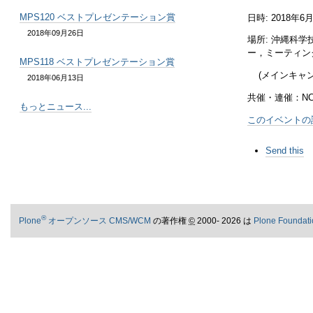
MPS120 ベストプレゼンテーション賞
日時: 2018年
2018年09月26日
場所: 沖縄科
ー，
ミーティン
MPS118 ベストプレゼンテーション賞
(メインキャ
2018年06月13日
共催・連催：NC, I
もっとニュース...
このイベントの詳
ド
Send this
キ
ュ
メ
ン
ト
®
ア
Plone
オープンソース CMS/WCM
の著作権
©
2000- 2026 は
Plone Foundati
ク
シ
ョ
ン