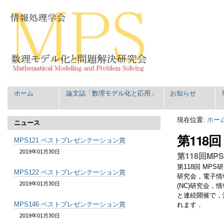
コ
パ
ン
ー
テ
ソ
ン
ナ
ツ
ル
に
ツ
飛
ー
ぶ
ル
|
Navigation
ホーム
論文誌「数理モデル化と応用」
お知らせ
ナ
ビ
ゲ
現在位置:
ホー
ニュース
ー
第118回
シ
MPS121 ベストプレゼンテーション賞
ョ
2019年01月30日
第118回MPS
ン
第118回 MP
に
MPS122 ベストプレゼンテーション賞
研究会，電子情
飛
2019年01月30日
(NC)研究会，
ぶ
と連続開催で，
MPS146 ベストプレゼンテーション賞
れます．
2019年01月30日