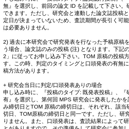
無』を選択し、前回の
論文 ID を記載して下さい
できます。ただし、研
究会と連動した論文誌投稿と
定日が決まっ
ていないため、査読期間が長引く可能
は必要ありません。
2) 過去に本研究会で研究発表を行なった予稿原稿
う場合、論文誌のみの投稿 (注) となります。下記の
2」に従ってお申し込み下さい。TOM 原稿の投稿方
す。この時、判定のタイミングと口頭発表の有無に
稿方法があります。
+ 研究会当日に判定/口頭発表ありの場合
申し込み時に、『投稿のタイプ: 既発表投稿』、『
有』を選択し、第何回 MPS 研究会に発表したか
み締切日とTOM 原稿の締切日は、それぞれ、該当
切日、T
OM原稿の締切日と同一です。ただし、研
りません。また、口頭発表は、査読結果によって研
とがありますので、その準備をして研究会に参加し