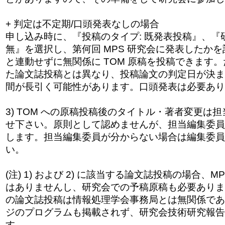
+ 判定は不定期/口頭発表なしの場合
申し込み時に、『投稿のタイプ: 既発表投稿』、『
無』を選択し、第何回 MPS 研究会に発表したか
と連動せずに無関係
に TOM 原稿を投稿できます
た論文誌投稿とは異
なり、投稿論文の判定日が決ま
間が長引く
可能性があります。口頭発表は必要あり
3) TOM への原稿投稿後のタイトル・著者変更は
せ下さい。原則として認めませんが、担当編集委員
します。担当編集委員が分からない場合は編集委員
い。
(注) 1) および 2) に該当する論文誌投稿の場合、
はありませんし、研究会での予稿原稿も必要
ありま
の論文誌投稿は情報処理学会事務局
とは無関係であ
ジのプログラムも掲載され
ず、研究会技術研究報告
す。