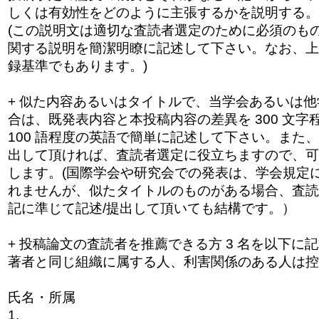
しくは有効性をどのように主張するかを
説明する。
(この説明文は適切な査読者選定のために必須のも
関する説明を簡潔明瞭に記述して下さい。なお、上記
録基準でもあります。)
+ 似た内容あるいはタイトルで、当学会あるいは
合は、既発表内容と本投稿内容の差異を 300 文
100 語程度の英語で簡単に記述して下さい。また
出して頂ければ、査読者選定に役立ちますので、
可
します。(
国際学会や研究会での発表は、学会規定
れ
ませんが、似たタイトルのものがある場合、
査読
記に準じて記述/
提出して頂いても結構です。）
+ 投稿論文の査読者を推薦できる方 3 名を以下に
著者と同じ組織に属する人、
利害関係のある人は控
氏名・所属
1.