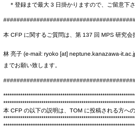
＊登録まで最大 3 日掛かりますので、ご留意下
##############################
#########
本 CFP に関するご質問は、第 137 回 MPS 研究
林 亮子 (e-mail: ryoko [at] neptune.kanazawa-it.ac.j
までお願い致します。
##############################
#########
******************************
******************************
**
******************************
******************************
**
本 CFP の以下の説明は、TOM に投稿される方
******************************
******************************
**
******************************
******************************
**