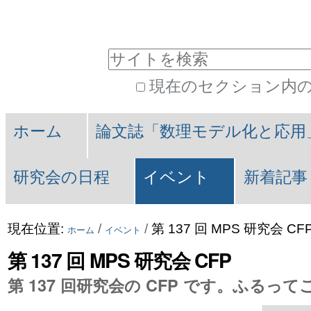
コ
パ
ン
ー
サイトを検索
テ
ソ
現在のセクション内
ン
ナ
詳
Navigation
ツ
ル
細
ホーム
論文誌「数理モデル化と応用
に
ツ
検
索
飛
ー
研究会の日程
イベント
新着記事
ぶ
ル
|
現在位置:
/
/
第 137 回 MPS 研究会 CF
ホーム
イベント
ナ
第 137 回 MPS 研究会 CFP
ビ
第 137 回研究会の CFP です。ふるっ