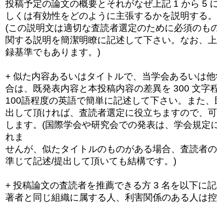
投稿予定の論文の概要とそれがなぜ上記 1 から 5
しくは有効性をどのように主張するかを
説明する。
(この説明文は適切な査読者選定のために必須のも
関する説明を簡潔明瞭に記述して下さい。なお、上記
録基準でもあります。)
+ 似た内容あるいはタイトルで、当学会あるいは
合は、既発表内容と本投稿内容の差異を 300 文
100語程度の英語で簡単に記述して下さい。また、
出して頂ければ、査読者選定に役立ちますので、
可
します。(
国際学会や研究会での発表は、学会規定
れ
ま
せんが、似たタイトルのものがある場合、査読者の
準じて記述/提出して頂いても結構です。)
+ 投稿論文の査読者を推薦できる方 3 名を以下に
著者と同じ組織に属する人、
利害関係のある人は控