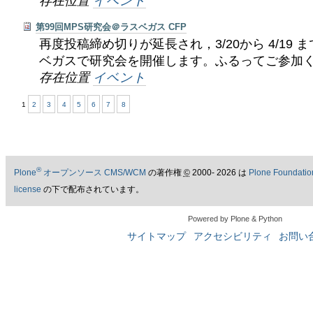
存在位置
イベント
第99回MPS研究会＠ラスベガス CFP
再度投稿締め切りが延長され，3/20から 4/19
ベガスで研究会を開催します。ふるってご参加
存在位置
イベント
1
2
3
4
5
6
7
8
®
Plone
オープンソース CMS/WCM
の著作権
©
2000- 2026 は
Plone Foundatio
license
の下で配布されています。
Powered by Plone & Python
サイトマップ
アクセシビリティ
お問い