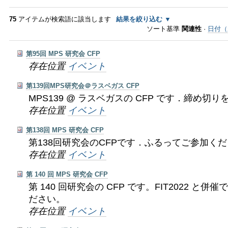
ゲ
ー
75
アイテムが検索語に該当します
結果を絞り込む
ソート基準
関連性
·
日付（
シ
第95回 MPS 研究会 CFP
ョ
存在位置
イベント
ン
第139回MPS研究会＠ラスベガス CFP
MPS139 @ ラスベガスの CFP です．締め切
に
存在位置
イベント
飛
第138回 MPS 研究会 CFP
ぶ
第138回研究会のCFPです．ふるってご参加く
存在位置
イベント
第 140 回 MPS 研究会 CFP
第 140 回研究会の CFP です。FIT2022 と
ださい。
存在位置
イベント