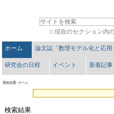
コ
パ
ン
ー
サイトを検索
テ
ソ
現在のセクション内
ン
ナ
詳
Navigation
ツ
ル
細
ホーム
論文誌「数理モデル化と応用
に
ツ
検
索
飛
ー
研究会の日程
イベント
新着記事
ぶ
ル
現在位置:
ホーム
|
ナ
ビ
検索結果