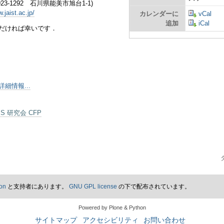
-1292 石川県能美市旭台1-1)
.jaist.ac.jp/
カレンダーに
vCal
追加
iCal
だければ幸いです．
細情報...
PS 研究会 CFP
on
と支持者にあります。
GNU GPL license
の下で配布されています。
Powered by Plone & Python
サイトマップ
アクセシビリティ
お問い合わせ