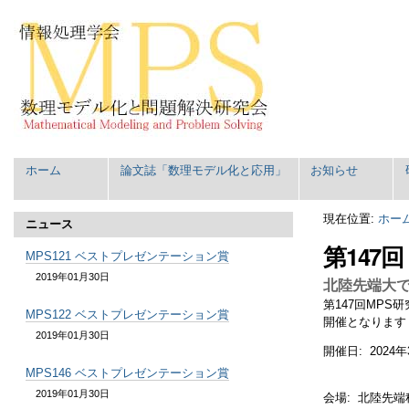
コ
パ
ン
ー
テ
ソ
ン
ナ
ツ
ル
に
ツ
飛
ー
ぶ
ル
|
Navigation
ホーム
論文誌「数理モデル化と応用」
お知らせ
ナ
ビ
ゲ
現在位置:
ホー
ニュース
ー
第147回
シ
MPS121 ベストプレゼンテーション賞
ョ
2019年01月30日
北陸先端大で
ン
第147回MPS
に
MPS122 ベストプレゼンテーション賞
開催となります
飛
2019年01月30日
ぶ
開催日: 2024
MPS146 ベストプレゼンテーション賞
2019年01月30日
会場: 北陸先