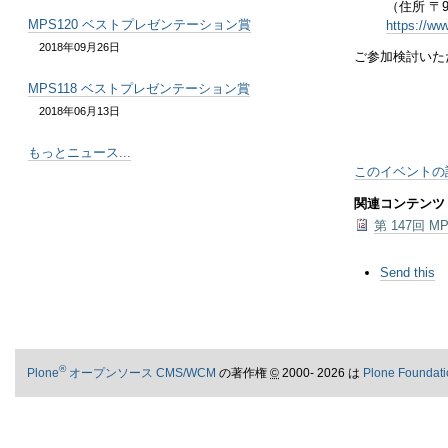
（住所 〒923
MPS120 ベストプレゼンテーション賞
https://www
2018年09月26日
ご参加検討いた
MPS118 ベストプレゼンテーション賞
2018年06月13日
もっとニュース...
このイベントの詳
関連コンテンツ
第 147回 M
ド
Send this
キ
ュ
メ
ン
ト
®
ア
Plone
オープンソース CMS/WCM
の著作権
©
2000- 2026 は
Plone Foundati
ク
シ
ョ