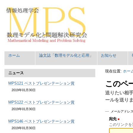
コ
パ
ン
ー
テ
ソ
ン
ナ
ツ
ル
に
ツ
飛
ー
ぶ
ル
|
Navigation
ホーム
論文誌「数理モデル化と応用」
お知らせ
ナ
ビ
ゲ
現在位置:
ホー
ニュース
ー
このペ
シ
MPS121 ベストプレゼンテーション賞
ョ
2019年01月30日
送りたい相
ン
ールを送り
に
MPS122 ベストプレゼンテーション賞
飛
2019年01月30日
メールアドレ
ぶ
宛先
(必須)
MPS146 ベストプレゼンテーション賞
このリンクを
2019年01月30日