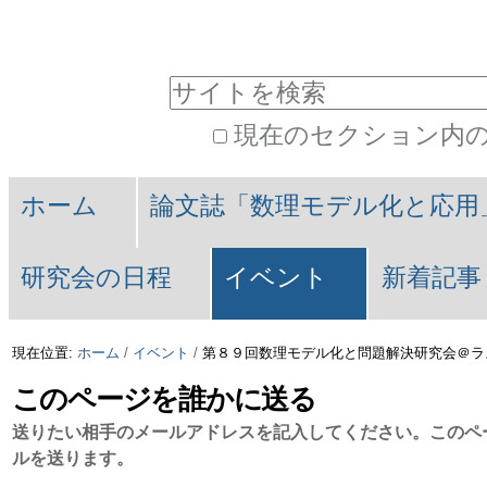
コ
パ
ン
ー
サイトを検索
テ
ソ
現在のセクション内
ン
ナ
詳
Navigation
ツ
ル
細
ホーム
論文誌「数理モデル化と応用
に
ツ
検
索
飛
ー
研究会の日程
イベント
新着記事
ぶ
ル
現在位置:
ホーム
/
イベント
/
第８９回数理モデル化と問題解決研究会＠ラス
|
このページを誰かに送る
ナ
送りたい相手のメールアドレスを記入してください。このペ
ビ
ルを送ります。