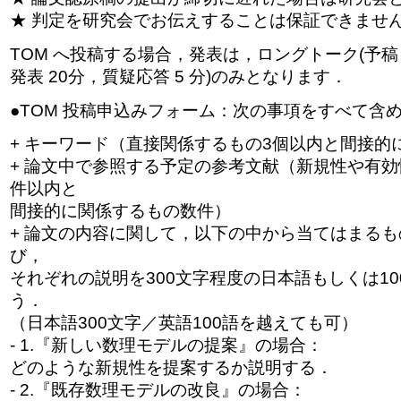
★ 判定を研究会でお伝えすることは保証できませ
TOM へ投稿する場合，発表は，ロングトーク(予稿
発表 20分，質疑応答 5 分)のみとなります．
●TOM 投稿申込みフォーム：次の事項をすべて含
+ キーワード（直接関係するもの3個以内と間接的
+ 論文中で参照する予定の参考文献（新規性や有効
件以内と
間接的に関係するもの数件）
+ 論文の内容に関して，以下の中から当てはまる
び，
それぞれの説明を300文字程度の日本語もしくは1
う．
（日本語300文字／英語100語を越えても可）
- 1.『新しい数理モデルの提案』の場合：
どのような新規性を提案するか説明する．
- 2.『既存数理モデルの改良』の場合：