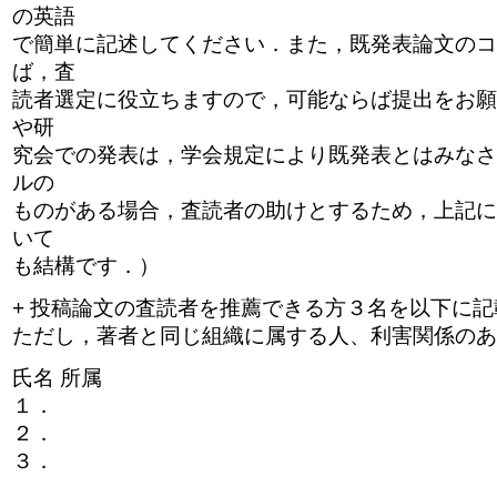
の英語
で簡単に記述してください．また，既発表論文のコ
ば，査
読者選定に役立ちますので，可能ならば提出をお願
や研
究会での発表は，学会規定により既発表とはみなさ
ルの
ものがある場合，査読者の助けとするため，上記に
いて
も結構です．）
+ 投稿論文の査読者を推薦できる方３名を以下に
ただし，著者と同じ組織に属する人、利害関係のあ
氏名 所属
１．
２．
３．