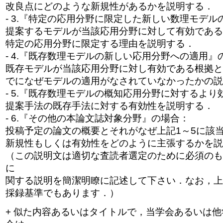
改良点にどのような新規性があるかを説明する．
- 3.『特定の応用分野に限定した新しい数理モデ
提案するモデルが当該応用分野に対して有効である
特定の応用分野に限定する理由を説明する．
- 4.『既存数理モデルの新しい応用分野への適用』
既存モデルが当該応用分野に対し有効である根拠と
でになぜモデルの適用がなされていなかったかの説
- 5.『既存数理モデルの概知応用分野に対するよ
提案手法の既存手法に対する有効性を説明する．
- 6.『その他の本論文誌対象分野』の場合：
投稿予定の論文の概要とそれがなぜ上記1～5に該
新規性もしくは有効性をどのように主張するかを説
（この説明文は適切な査読者選定のために必須のも
に
関する説明を簡潔明瞭に記述して下さい．なお，上
採録基準でもあります．）
+ 似た内容あるいはタイトルで，当学会あるいは