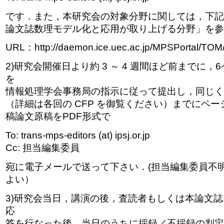
です．また，本研究会の対象分野に関しては，下記 
論文誌数理モデル化と応用が取り上げる分野」を参
URL：http://daemon.ice.uec.ac.jp/MPSPortal/TOM
2)研究会開催日より約 3 ～ 4 週間ほど前までに
を
情報処理学会事務局の指示に従って提出し，同じく約
（詳細は各回の CFP を御覧ください）までにペ
稿論文原稿をPDF形式で
To: trans-mps-editors (at) ipsj.or.jp
Cc: 担当編集委員
宛に電子メールで送って下さい．(担当編集委員不明
よい）
3)研究会当日，講演の後，査読者もしくは本論文
応
答を行なった後，当日のうちに採録／不採録の判定