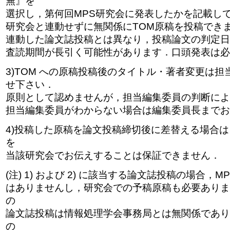
無』を
選択し，第何回MPS研究会に発表したかを記載し
研究会と連動せずに無関係にTOM原稿を投稿でき
連動した論文誌投稿とは異なり，投稿論文の判定日
査読期間が長引く可能性があります．口頭発表は必
3)TOM への原稿投稿後のタイトル・著者変更は
せ下さい．
原則として認めませんが，担当編集委員の判断によ
担当編集委員がわからない場合は編集委員長までお
4)投稿した原稿を論文投稿締切後に差替える場合
を
当該研究会でお伝えすることは保証できません．
(注) 1) および 2) に該当する論文誌投稿の場合，
はありませんし，研究会での予稿原稿も必要ありま
の
論文誌投稿は情報処理学会事務局とは無関係であり
の