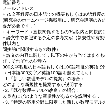
電話番号：
メールアドレス：
+ 75文字程度の日本語での概要もしくは30語程度
(研究会のホームぺージ掲載用に，研究会講演のみ
要が必要です．）
+ キーワード（直接関係するもの3個以内と間接的
+ 論文中で参照する予定の参考文献（新規性や有効
件以内と
間接的に関係するもの数件）
+ 論文の内容に関して，以下の中から当てはまる
び，それぞれの説明を
300文字程度の日本語もしくは100語程度の英語で
（日本語300文字／英語100語を越えても可）
- 1.『新しい数理モデルの提案』の場合：
どのような新規性を提案するか説明する．
- 2.『既存数理モデルの改良』の場合：
改良点にどのような新規性があるかを説明する．
- 3.『特定の応用分野に限定した新しい数理モデ