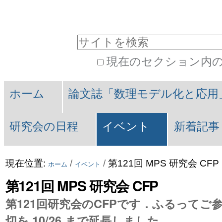
コ
パ
ン
ー
サイトを検索
テ
ソ
現在のセクション内
ン
ナ
詳
Navigation
ツ
ル
細
ホーム
論文誌「数理モデル化と応用
に
ツ
検
索
飛
ー
研究会の日程
イベント
新着記事
ぶ
ル
|
現在位置:
/
/
第121回 MPS 研究会 CFP
ホーム
イベント
ナ
第121回 MPS 研究会 CFP
ビ
第121回研究会のCFPです．ふるってご
切を 10/26 まで延長しました．