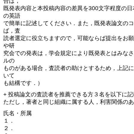
合は，
既発表内容と本投稿内容の差異を300文字程度の日
の英語
で簡単に記述してください．また，既発表論文のコ
ば，査
読者選定に役立ちますので，可能ならば提出をお願
や研
究会での発表は，学会規定により既発表とはみなさ
ルの
ものがある場合，査読者の助けとするため，上記に
いて
も結構です．）
+ 投稿論文の査読者を推薦できる方３名を以下に
ただし，著者と同じ組織に属する人，利害関係のあ
氏名・所属
１．
２．