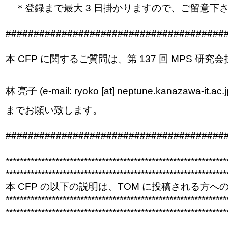
＊登録まで最大 3 日掛かりますので、ご留意下
##############################
#########
本 CFP に関するご質問は、第 137 回 MPS 研究
林 亮子 (e-mail: ryoko [at] neptune.kanazawa-it.ac.j
までお願い致します。
##############################
#########
******************************
******************************
**
******************************
******************************
**
本 CFP の以下の説明は、TOM に投稿される方
******************************
******************************
**
******************************
******************************
**