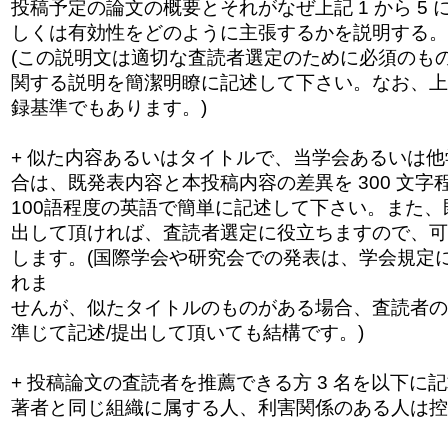
投稿予定の論文の概要とそれがなぜ上記 1 から 5
しくは有効性をどのように主張するかを
説明する。
(この説明文は適切な査読者選定のために必須のも
関する説明を簡潔明瞭に記述して下さい。なお、上記
録基準でもあります。)
+ 似た内容あるいはタイトルで、当学会あるいは
合は、既発表内容と本投稿内容の差異を 300 文
100語程度の英語で簡単に記述して下さい。また、
出して頂ければ、査読者選定に役立ちますので、
可
します。(
国際学会や研究会での発表は、学会規定
れ
ま
せんが、似たタイトルのものがある場合、査読者の
準じて記述/提出して頂いても結構です。)
+ 投稿論文の査読者を推薦できる方 3 名を以下に
著者と同じ組織に属する人、
利害関係のある人は控