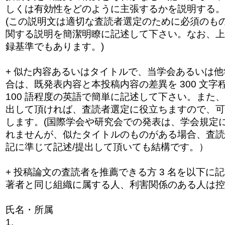
しくは有効性をどのように主張するかを
説明する。
(この説明文は適切な査読者選定のために必須のも
関する説明を簡潔明瞭に記述して下さい。なお、上記
録基準でもあります。)
+ 似た内容あるいはタイトルで、当学会あるいは
合は、既発表内容と本投稿内容の差異を 300 文
100 語程度の英語で簡単に記述して下さい。また
出して頂ければ、査読者選定に役立ちますので、
可
します。(
国際学会や研究会での発表は、学会規定
れ
ませんが、似たタイトルのものがある場合、
査読
記に準じて記述/
提出して頂いても結構です。）
+ 投稿論文の査読者を推薦できる方 3 名を以下に
著者と同じ組織に属する人、
利害関係のある人は控
氏名・所属
1.