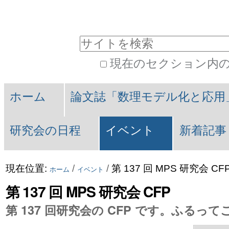
コ
パ
ン
ー
サイトを検索
テ
ソ
現在のセクション内
ン
ナ
詳
Navigation
ツ
ル
細
ホーム
論文誌「数理モデル化と応用
に
ツ
検
索
飛
ー
研究会の日程
イベント
新着記事
ぶ
ル
|
現在位置:
/
/
第 137 回 MPS 研究会 CF
ホーム
イベント
ナ
第 137 回 MPS 研究会 CFP
ビ
第 137 回研究会の CFP です。ふるっ