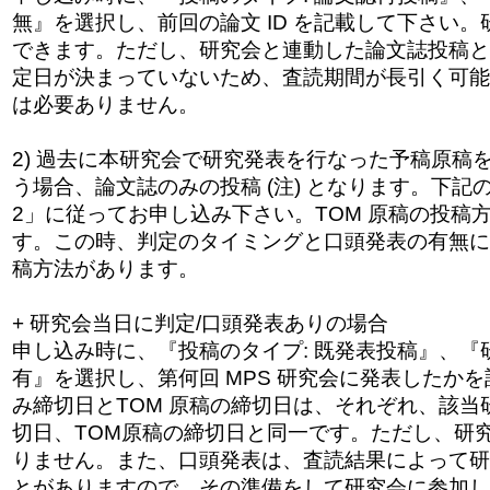
無』を選択し、前回の
論文 ID を記載して下さい
できます。ただし、研
究会と連動した論文誌投稿と
定日が決まっ
ていないため、査読期間が長引く可能
は必要ありません。
2) 過去に本研究会で研究発表を行なった予稿原稿
う場合、論文誌のみの投稿 (注) となります。下記の
2」に従ってお申し込み下さい。TOM 原稿の投稿方
す。この時、判定のタイミングと口頭発表の有無に
稿方法があります。
+ 研究会当日に判定/口頭発表ありの場合
申し込み時に、『投稿のタイプ: 既発表投稿』、『
有』を選択し、第何回 MPS 研究会に発表したか
み締切日とTOM 原稿の締切日は、それぞれ、該当
切日、T
OM原稿の締切日と同一です。ただし、研
りません。また、口頭発表は、査読結果によって研
とがありますので、その準備をして研究会に参加し