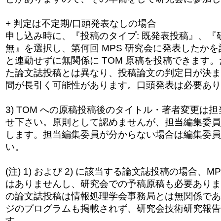
+ 判定は不定期/口頭発表なしの場合
申し込み時に、『投稿のタイプ: 既発表投稿』、『
無』を選択し、第何回 MPS 研究会に発表したか
と連動せずに無関係
に TOM 原稿を投稿できます
た論文誌投稿とは異
なり、投稿論文の判定日が決ま
間が長引く
可能性があります。口頭発表は必要あり
3) TOM への原稿投稿後のタイトル・著者変更は
せ下さい。原則として認めませんが、担当編集委員
します。担当編集委員が分からない場合は編集委員
い。
(注) 1) および 2) に該当する論文誌投稿の場合、
はありませんし、研究会での予稿原稿も必要
ありま
の論文誌投稿は情報処理学会事務局
とは無関係であ
ジのプログラムも掲載され
ず、研究会技術研究報告
す。